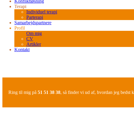
Konfliktløsning
Terapi
Individuel terapi
Parterapi
Samarbejdspartnere
Profil
Om mig
CV
Artikler
Kontakt
Ring til mig på
51 51 38 38
, så finder vi ud af, hvordan jeg bedst k