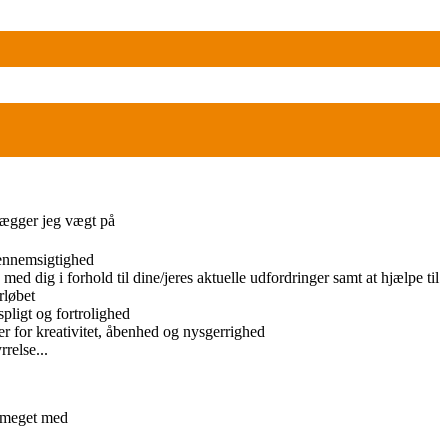
lægger jeg vægt på
ennemsigtighed
med dig i forhold til dine/jeres aktuelle udfordringer samt at hjælpe til
rløbet
pligt og fortrolighed
r for kreativitet, åbenhed og nysgerrighed
relse...
et meget med