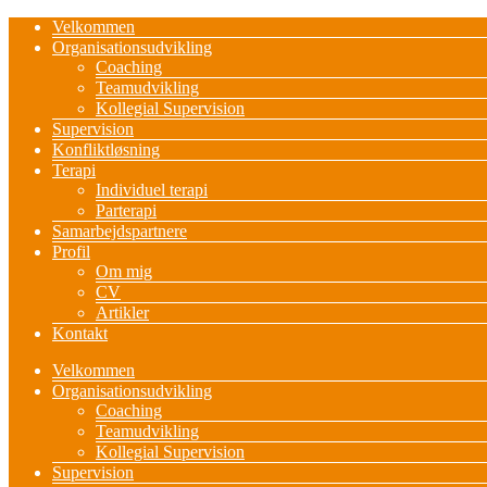
Velkommen
Organisationsudvikling
Coaching
Teamudvikling
Kollegial Supervision
Supervision
Konfliktløsning
Terapi
Individuel terapi
Parterapi
Samarbejdspartnere
Profil
Om mig
CV
Artikler
Kontakt
Velkommen
Organisationsudvikling
Coaching
Teamudvikling
Kollegial Supervision
Supervision