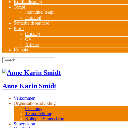
Konfliktløsning
Terapi
Individuel terapi
Parterapi
Samarbejdspartnere
Profil
Om mig
CV
Artikler
Kontakt
Anne Karin Smidt
Velkommen
Organisationsudvikling
Coaching
Teamudvikling
Kollegial Supervision
Supervision