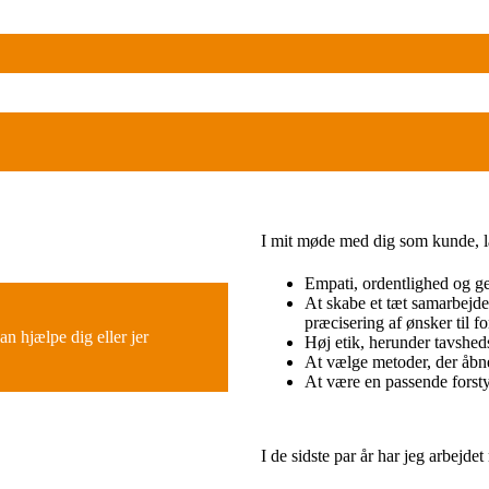
I mit møde med dig som kunde, 
Empati, ordentlighed og g
At skabe et tæt samarbejde 
præcisering af ønsker til fo
an hjælpe dig eller jer
Høj etik, herunder tavsheds
At vælge metoder, der åbne
At være en passende forstyr
I de sidste par år har jeg arbejd